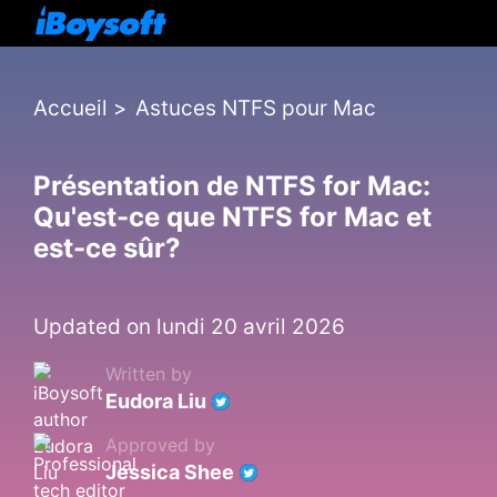
Accueil
>
Astuces NTFS pour Mac
Présentation de NTFS for Mac:
Qu'est-ce que NTFS for Mac et
est-ce sûr?
Updated on lundi 20 avril 2026
Written by
Eudora Liu
Approved by
Jessica Shee