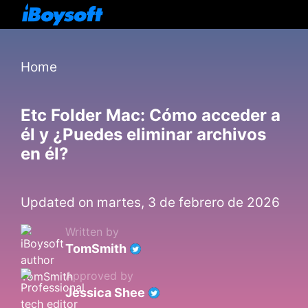
Home
Etc Folder Mac: Cómo acceder a
él y ¿Puedes eliminar archivos
en él?
Updated on martes, 3 de febrero de 2026
Written by
TomSmith
Approved by
Jessica Shee