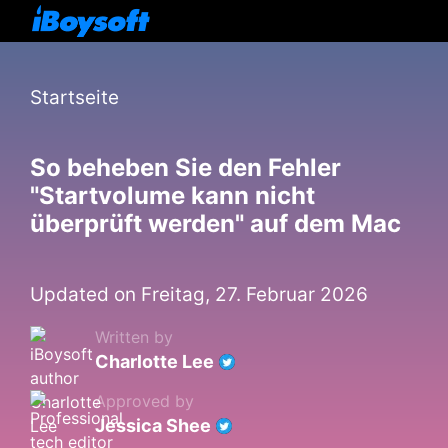
Startseite
So beheben Sie den Fehler
"Startvolume kann nicht
überprüft werden" auf dem Mac
Updated on Freitag, 27. Februar 2026
Written by
Charlotte Lee
Approved by
Jessica Shee