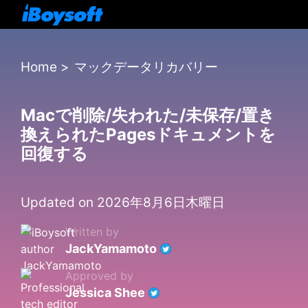
Home
>
マックデータリカバリー
Macで削除/失われた/未保存/置き
換えられたPagesドキュメントを
回復する
Updated on 2026年8月6日木曜日
Written by
JackYamamoto
Approved by
Jessica Shee