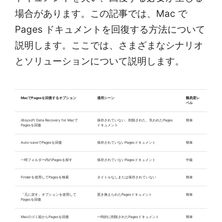
場合があります。この記事では、Mac で
Pages ドキュメントを回復する方法について
説明します。ここでは、さまざまなシナリオ
とソリューションについて説明します。
MacでPagesを回復するオプション
適用シーン
難易度レ
ベル
iBoysoft Data Recovery for Macで
保存されていない、削除された、失われたPages
簡単
Pagesを回復
ドキュメント
Auto-saveでPagesを回復
保存されていないPagesドキュメント
簡単
一時フォルダー内のPagesを探す
保存されていないPagesドキュメント
中級
Finderを使用してPagesを検索
タイトルなしまたは保存されていない
簡単
「元に戻す」オプションを使用して
置き換えられたPagesドキュメント
簡単
Pagesを回復
Macのゴミ箱からPagesを回復
一時的に削除されたPagesドキュメント
簡単