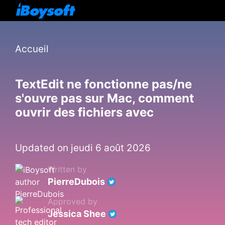
Accueil
TextEdit ne fonctionne pas/ne
s'ouvre pas sur Mac, comment
ouvrir des fichiers avec
Updated on jeudi 6 août 2026
Written by
PierreDubois
Approved by
Jessica Shee