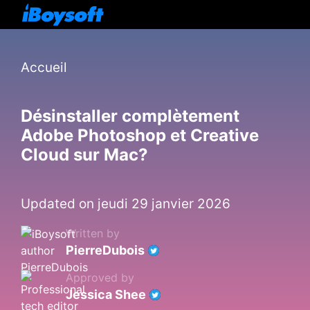
Accueil
Désinstaller complètement
Adobe Photoshop et Creative
Cloud sur Mac?
Updated on jeudi 29 janvier 2026
Written by
PierreDubois
Approved by
Jessica Shee