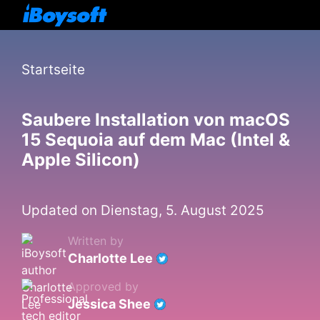
Startseite
Saubere Installation von macOS
15 Sequoia auf dem Mac (Intel &
Apple Silicon)
Updated on Dienstag, 5. August 2025
Written by
Charlotte Lee
Approved by
Jessica Shee