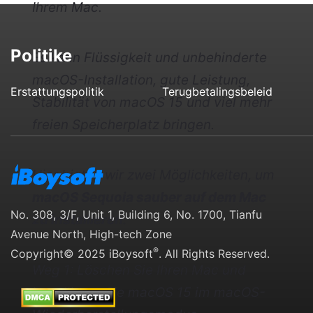
Ihrem Mac.
Politike
Es kann Flüssigkeit und unbehinderte
macOS-Installation, gute Leistung,
Erstattungspolitik
Terugbetalingsbeleid
Stabilität von macOS 15 und viel mehr
freien Speicherplatz bringen.
Hier bieten wir zwei Möglichkeiten, um
macOS Sequoia sauber auf dem Mac
No. 308, 3/F, Unit 1, Building 6, No. 1700, Tianfu
zu installieren
.
Avenue North, High-tech Zone
®
Copyright© 2025 iBoysoft
. All Rights Reserved.
Weg 1: Löschen Sie Ihren Mac und
installieren Sie macOS 15 im macOS-