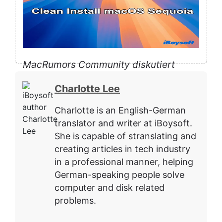
MacRumors Community diskutiert
habe. Ich weiß, dass ich macOS
Charlotte Lee
Sequoia über Software-Update in den
Charlotte is an English-German
Systemeinstellungen oder im App
translator and writer at iBoysoft.
Store aktualisieren kann, aber die
She is capable of stranslating and
beiden Methoden installieren Sequoia
creating articles in tech industry
über dem vorhandenen
in a professional manner, helping
German-speaking people solve
Betriebssystem, was Konflikte,
computer and disk related
Installationsfehler oder Auswirkungen
problems.
auf die Leistung von Sequoia