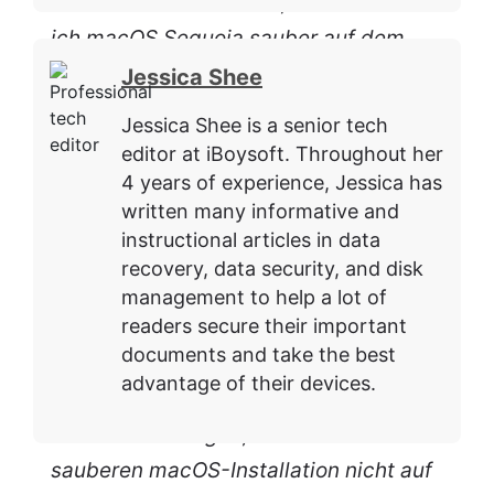
verursachen kann. Also, wie installiere
ich macOS Sequoia sauber auf dem
Mac? Vielen Dank für die detaillierten
Jessica Shee
Schritte.
Jessica Shee is a senior tech
editor at iBoysoft. Throughout her
4 years of experience, Jessica has
Ja,
die saubere Installation von macOS
written many informative and
Sequoia besteht darin, macOS Sequoia
instructional articles in data
von Grund auf neu zu installieren,
recovery, data security, and disk
anstatt Ihr aktuelles macOS zu
management to help a lot of
readers secure their important
überschreiben
. Einstellungsdateien,
documents and take the best
alte Systemcache-Dateien, App-
advantage of their devices.
Cache-Dateien und andere Daten, die
Sie nicht benötigen, bleiben nach einer
sauberen macOS-Installation nicht auf