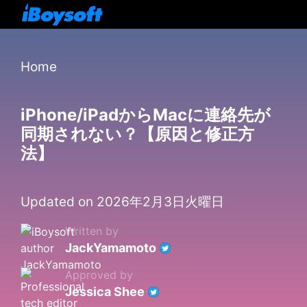
Home
iPhone/iPadからMacに連絡先が
同期されない？【原因と修正方
法】
Updated on 2026年2月3日火曜日
Written by
JackYamamoto
Approved by
Jessica Shee