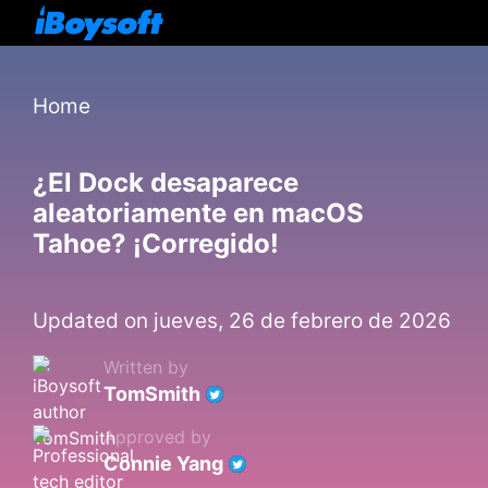
Home
¿El Dock desaparece
aleatoriamente en macOS
Tahoe? ¡Corregido!
Updated on jueves, 26 de febrero de 2026
Written by
TomSmith
Approved by
Connie Yang