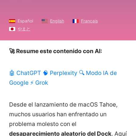
Español
English
Français
やまと
🚀 Resume este contenido con AI:
🤖 ChatGPT
🧠 Perplexity
🔍 Modo IA de
Google
⚡ Grok
Desde el lanzamiento de macOS Tahoe,
muchos usuarios han enfrentado un
problema molesto con el
desaparecimiento aleatorio del Dock
. Aquí