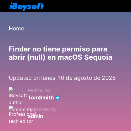
Home
Finder no tiene permiso para
abrir (null) en macOS Sequoia
Updated on lunes, 10 de agosto de 2026
Written by
TomSmith
Approved by
admin