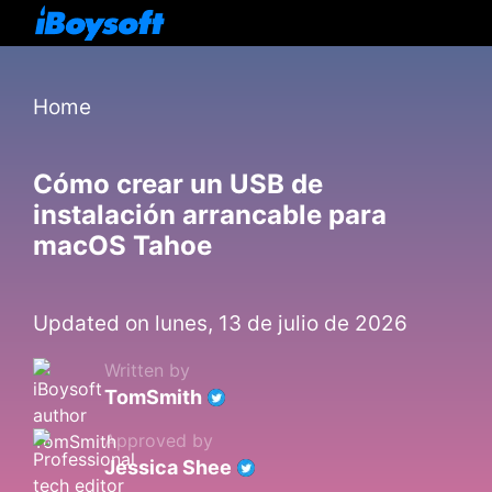
Home
Cómo crear un USB de
instalación arrancable para
macOS Tahoe
Updated on lunes, 13 de julio de 2026
Written by
TomSmith
Approved by
Jessica Shee