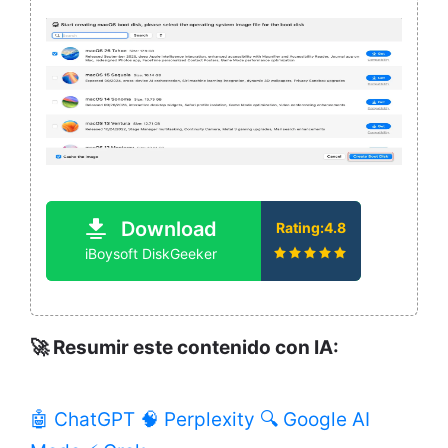
Download
Rating:4.8
iBoysoft DiskGeeker
🚀 Resumir este contenido con IA:
🤖 ChatGPT
🧠 Perplexity
🔍 Google AI