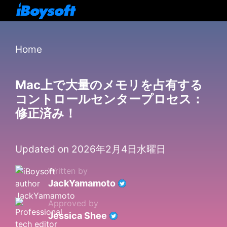
Home
Mac上で大量のメモリを占有する
コントロールセンタープロセス：
修正済み！
Updated on 2026年2月4日水曜日
Written by
JackYamamoto
Approved by
Jessica Shee