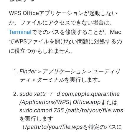
WPS Officeアプリケーションが起動しない
か、ファイルにアクセスできない場合は、
Terminal
でそのパスを修復することが、Mac
でWPSファイルを開けない問題に対処するの
に役立つかもしれません。
Finder＞アプリケーション＞ユーティリ
ティ＞ターミナル
を実行します。
sudo xattr -r -d com.apple.quarantine
/Applications/WPS\ Office.app
または
sudo chmod 755 /path/to/your/file.wps
を実行します
（
/path/to/your/file.wps
を特定のパスに