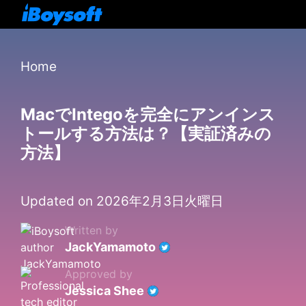
Home
MacでIntegoを完全にアンインス
トールする方法は？【実証済みの
方法】
Updated on 2026年2月3日火曜日
Written by
JackYamamoto
Approved by
Jessica Shee