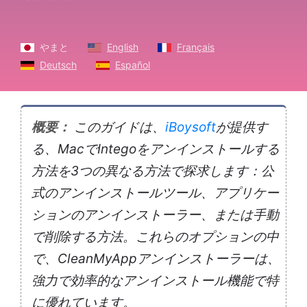
やまと
English
Français
Deutsch
Español
概要：
このガイドは、
iBoysoft
が提供す
る、MacでIntegoをアンインストールする
方法を3つの異なる方法で探求します：公
式のアンインストールツール、アプリケー
ションのアンインストーラー、または手動
で削除する方法。これらのオプションの中
で、CleanMyAppアンインストーラーは、
強力で効率的なアンインストール機能で特
に優れています。