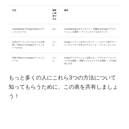
方法
簡単
操作
に使
用で
きる
CleanMyAppでIntegoをMacからア
はい
CleanMyAppをダウンロード ＞ 関連するIntegoアプリケ
ンインストール
ーションを選択 ＞ アンインストールをクリック
公式のアンインストールツールを使
いい
Integoパッケージをダウンロード ＞ パッケージ内でアン
用してMacからIntegoをアンインス
え
インストーラーを見つけてクリック ＞ アンインストール
トールする
手動でMacからIntegoをアンインス
いい
Integoアプリケーションを閉じる ＞ アプリケーションフ
トール
え
ァイルを削除 ＞ 残留システムファイルを削除 ＞ ゴミ箱を
空にする
もっと多くの人にこれら3つの方法について
知ってもらうために、この表を共有しましょ
う！