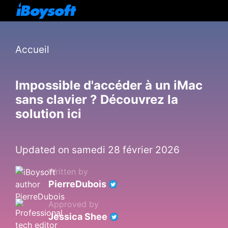
Accueil
Impossible d'accéder à un iMac
sans clavier ? Découvrez la
solution ici
Updated on samedi 28 février 2026
Written by
PierreDubois
Approved by
Jessica Shee