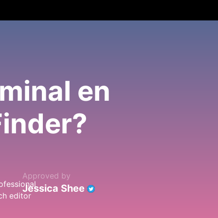
minal en
Finder?
Approved by
Jessica Shee