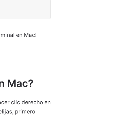
rminal en Mac!
en Mac?
acer clic derecho en
lijas, primero